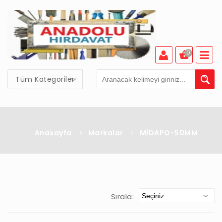
0
Tüm Kategoriler
Anasayfa
>
Markalar
>
MİDAPO-50MM
Sırala: