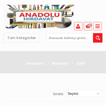
0
Tüm Kategoriler
Anasayfa
>
Markalar
>
AZM
Sırala: